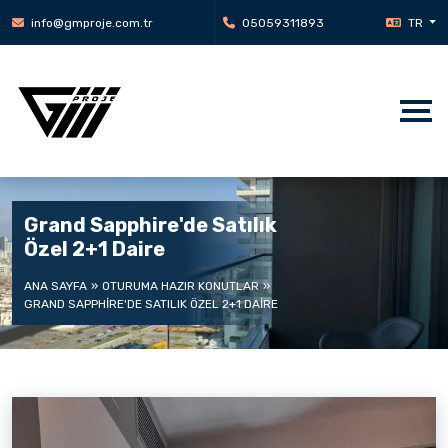
info@gmproje.com.tr
05059311893
TR
Grand Sapphire'de Satılık
Özel 2+1 Daire
ANA SAYFA
OTURUMA HAZIR KONUTLAR
GRAND SAPPHIRE'DE SATILIK ÖZEL 2+1 DAIRE