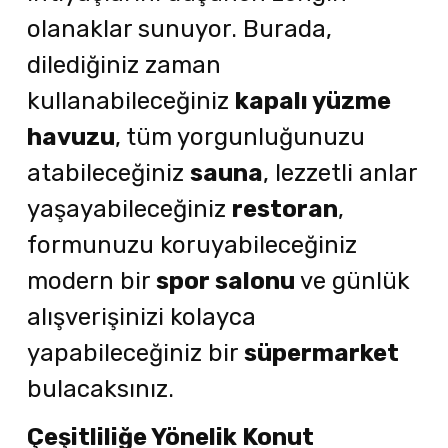
olanaklar sunuyor. Burada,
dilediğiniz zaman
kullanabileceğiniz
kapalı yüzme
havuzu
, tüm yorgunluğunuzu
atabileceğiniz
sauna
, lezzetli anlar
yaşayabileceğiniz
restoran
,
formunuzu koruyabileceğiniz
modern bir
spor salonu
ve günlük
alışverişinizi kolayca
yapabileceğiniz bir
süpermarket
bulacaksınız.
Çeşitliliğe Yönelik Konut