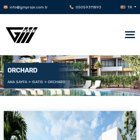
info@gmproje.com.tr
05059311893
TR
ORCHARD
ANA SAYFA
ISATIS
ORCHARD