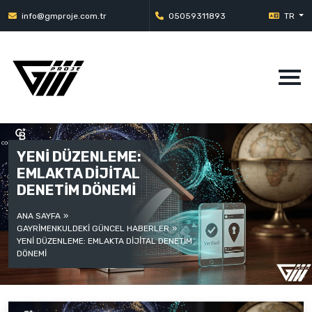
info@gmproje.com.tr
05059311893
TR
YENİ DÜZENLEME:
EMLAKTA DİJİTAL
DENETİM DÖNEMİ
ANA SAYFA
GAYRIMENKULDEKI GÜNCEL HABERLER
YENİ DÜZENLEME: EMLAKTA DİJİTAL DENETİM
DÖNEMİ