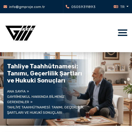
info@gmproje.com.tr
05059311893
TR
Tahliye Taahhütnamesi:
Tanımı, Geçerlilik Şartları
ve Hukuki Sonuçları
ANA SAYFA
GAYRIMENKUL HAKKINDA BILMENIZ
GEREKENLER
TAHLIYE TAAHHÜTNAMESI: TANIMI, GEÇERLILIK
ŞARTLARI VE HUKUKI SONUÇLARI