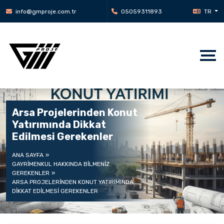
info@gmproje.com.tr
05059311893
TR
Arsa Projelerinden Konut
Yatırımında Dikkat
Edilmesi Gerekenler
ANA SAYFA
GAYRIMENKUL HAKKINDA BILMENIZ
GEREKENLER
ARSA PROJELERINDEN KONUT YATIRIMINDA
DIKKAT EDILMESI GEREKENLER