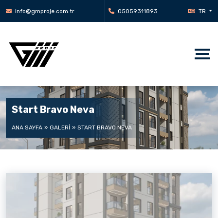
info@gmproje.com.tr
05059311893
TR
Start Bravo Neva
ANA SAYFA
GALERI
START BRAVO NEVA