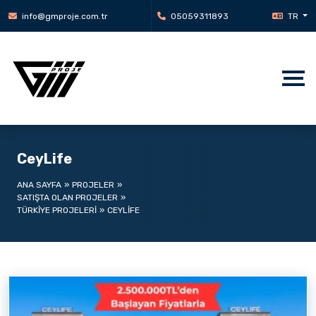
info@gmproje.com.tr
05059311893
TR
CeyLife
ANA SAYFA
PROJELER
SATIŞTA OLAN PROJELER
TÜRKIYE PROJELERI
CEYLIFE